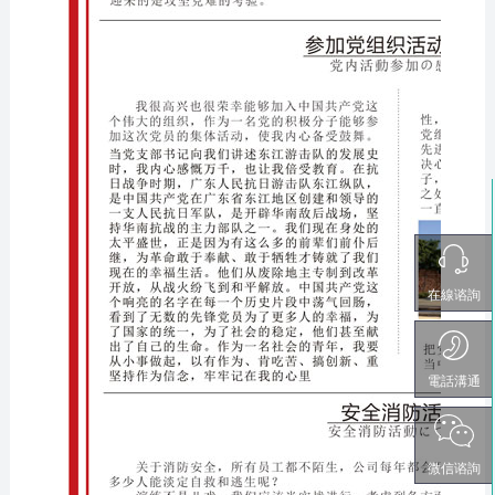
在線谘詢
電話溝通
微信谘詢