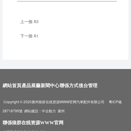
上一個
A3
下一個
A1
網站首頁
產品展廳
新聞中心
聯係方式
後台管理
Copyright © 2020廣州狼群在线资源WWW官网汽車配件有限公司
粵ICP備
28718795號
網站建設：
中企動力
廣州
聯係狼群在线资源WWW官网