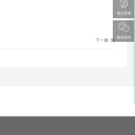
電話溝通
微信谘詢
下一個
:
無