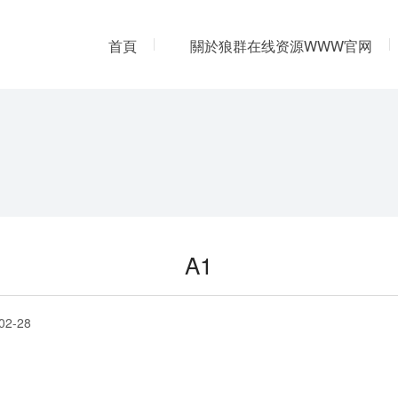
首頁
關於狼群在线资源WWW官网
人力資源
聯係狼群在线资源WWW官
A1
02-28