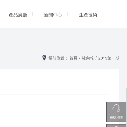
產品展廳
新聞中心
生產技術
网
當前位置：
首頁
/
社內報
/
2019第一期
在線谘詢