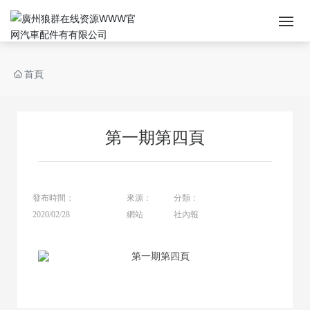
首頁
首頁
關於狼群在线资源WWW官网
第一期第四頁
產品展廳
新聞中心
發布時間：
來源：
分類：
生產技術
2020/02/28
網站
社內報
人力資源
聯係狼群在线资源WWW官网