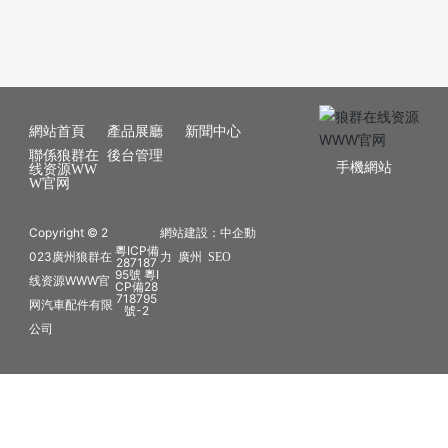
網站首頁
產品展廳
新聞中心
聯係狼群在
後台管理
手機網站
线资源WW
W官网
Copyright © 2
網站建設：
中企動
粵ICP備
023廣州狼群在
力
廣州
SEO
287187
95號 粵I
线资源WWW官
CP備28
718795
网汽車配件有限
號-2
公司