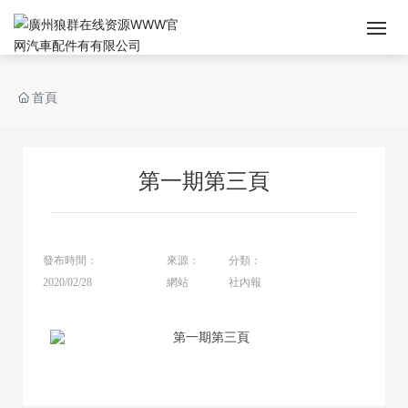
首頁
首頁
關於狼群在线资源WWW官网
第一期第三頁
產品展廳
新聞中心
發布時間：
來源：
分類：
生產技術
2020/02/28
網站
社內報
人力資源
聯係狼群在线资源WWW官网