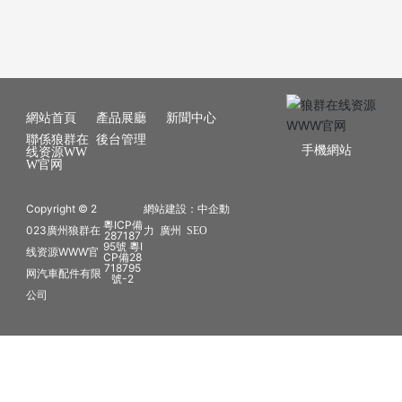
網站首頁
產品展廳
新聞中心
聯係狼群在
後台管理
手機網站
线资源WW
W官网
Copyright © 2
網站建設：
中企動
粵ICP備
023廣州狼群在
力
廣州
SEO
287187
95號 粵I
线资源WWW官
CP備28
718795
网汽車配件有限
號-2
公司