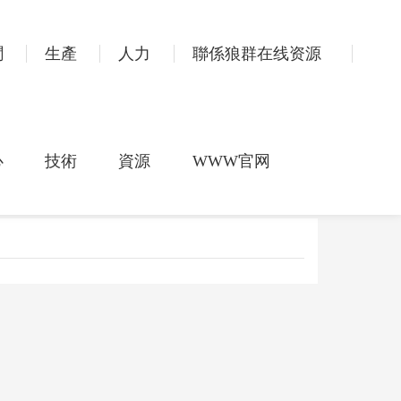
聞
生產
人力
聯係狼群在线资源
心
技術
資源
WWW官网