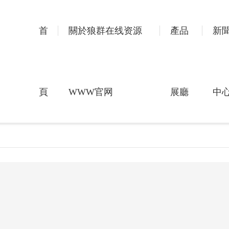
首
關於狼群在线资源
產品
新
頁
WWW官网
展廳
中