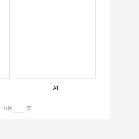
A1
前往
頁