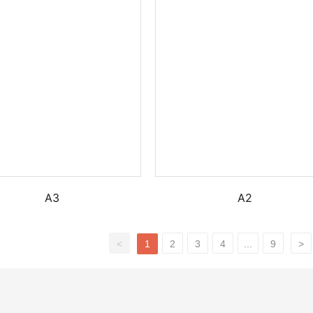
A3
A2
<
1
2
3
4
...
9
>