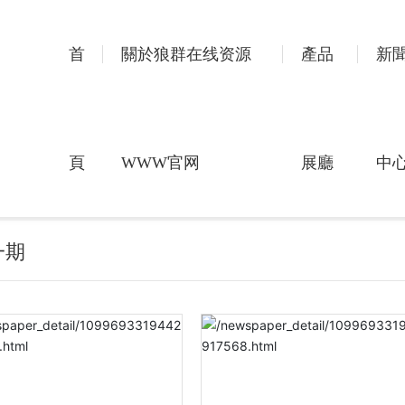
首
關於狼群在线资源
產品
新
頁
WWW官网
展廳
中
一期