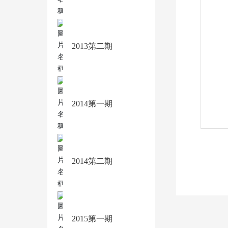
2013第二期
2014第一期
2014第二期
2015第一期