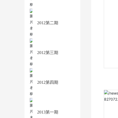
2012第二期
2012第三期
2012第四期
2013第一期