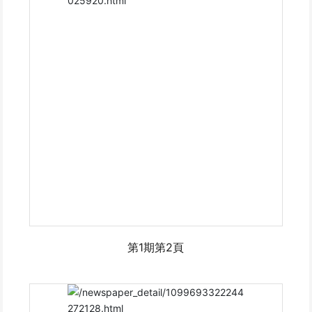
第1期第2頁