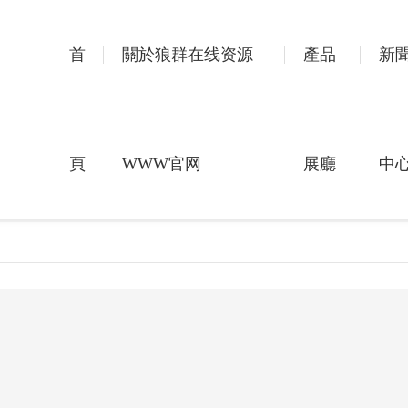
首
關於狼群在线资源
產品
新
頁
WWW官网
展廳
中