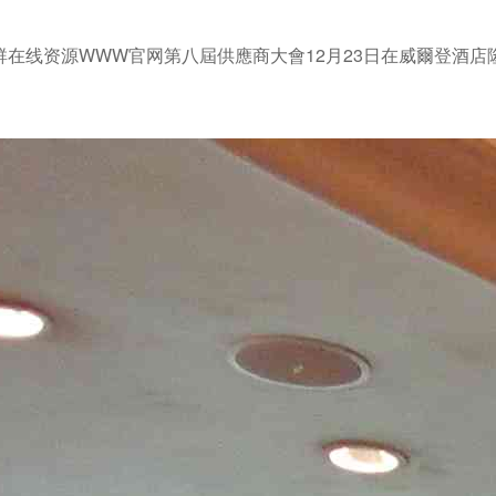
群在线资源WWW官网第八屆供應商大會12月23日在威爾登酒店