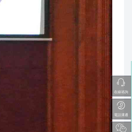
在線谘詢
電話溝通