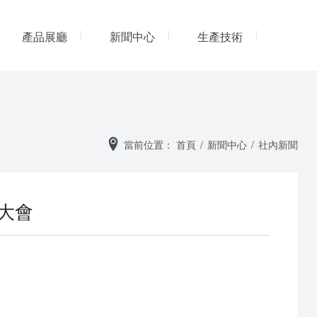
產品展廳
新聞中心
生產技術
网
當前位置：
首頁
/
新聞中心
/
社內新聞
大會