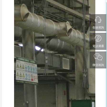
在線谘詢
電話溝通
微信谘詢