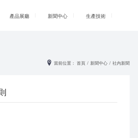
產品展廳
新聞中心
生產技術
网
當前位置：
首頁
/
新聞中心
/
社內新聞
則