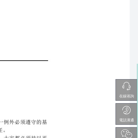
在線谘詢
電話溝通